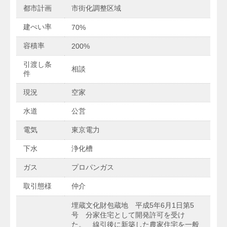
都市計画
市街化調整区域
建ぺい率
70%
容積率
200%
引渡し条
相談
件
現況
空家
水道
公営
電気
東京電力
下水
浄化槽
ガス
プロパンガス
取引態様
仲介
埋蔵文化財包蔵地 平成5年6月1日第5
号 分家住宅として開発許可を受け
た。 線引後に新築した農家住宅を一般