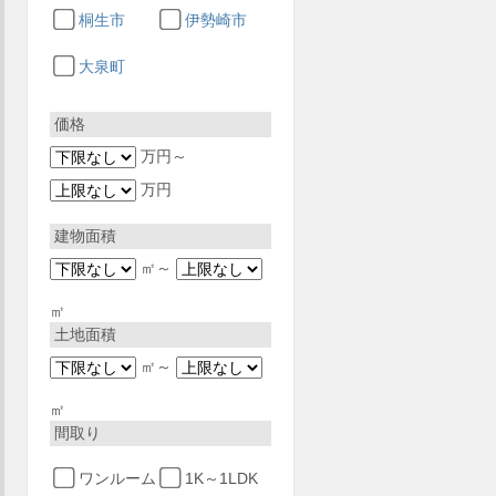
桐生市
伊勢崎市
大泉町
価格
万円～
万円
建物面積
㎡～
㎡
土地面積
㎡～
㎡
間取り
ワンルーム
1K～1LDK