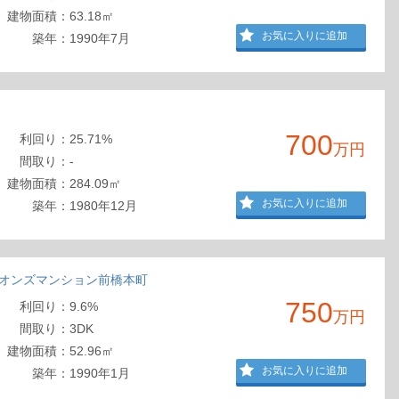
建物
面積
：
63.18㎡
お気に入りに追加
築年：
1990年7月
700
利回
り
：
25.71%
万円
間取
り
：
-
建物
面積
：
284.09㎡
お気に入りに追加
築年：
1980年12月
オンズマンション前橋本町
750
利回
り
：
9.6%
万円
間取
り
：
3DK
建物
面積
：
52.96㎡
お気に入りに追加
築年：
1990年1月