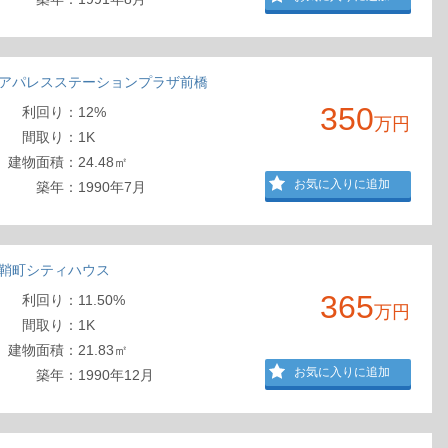
アパレスステーションプラザ前橋
350
利回
り
：
12%
万円
間取
り
：
1K
建物
面積
：
24.48㎡
お気に入りに追加
築年：
1990年7月
鞘町シティハウス
365
利回
り
：
11.50%
万円
間取
り
：
1K
建物
面積
：
21.83㎡
お気に入りに追加
築年：
1990年12月