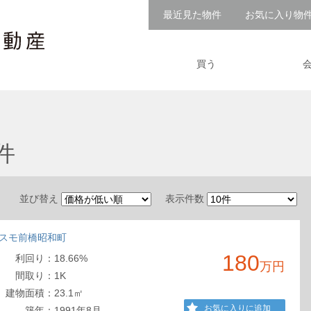
最近見た物件
お気に入り物
買う
件
並び替え
表示件数
スモ前橋昭和町
180
利回
り
：
18.66%
万円
間取
り
：
1K
建物
面積
：
23.1㎡
お気に入りに追加
築年：
1991年8月