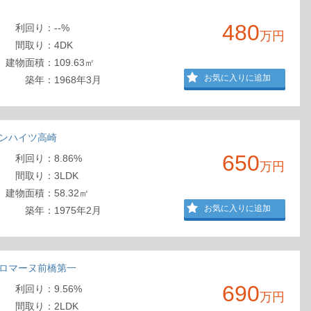
480
利回
り
：
--%
万円
間取
り
：
4DK
建物
面積
：
109.63㎡
お気に入りに追加
築年：
1968年3月
ンハイツ高崎
650
利回
り
：
8.86%
万円
間取
り
：
3LDK
建物
面積
：
58.32㎡
お気に入りに追加
築年：
1975年2月
ロマーヌ前橋第一
690
利回
り
：
9.56%
万円
間取
り
：
2LDK