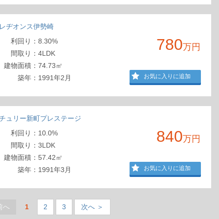
レヂオンス伊勢崎
780
利回
り
：
8.30%
万円
間取
り
：
4LDK
建物
面積
：
74.73㎡
お気に入りに追加
築年：
1991年2月
チュリー新町プレステージ
840
利回
り
：
10.0%
万円
間取
り
：
3LDK
建物
面積
：
57.42㎡
お気に入りに追加
築年：
1991年3月
前へ
1
2
3
次へ ＞