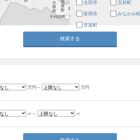
太田市
玉村町
富岡市
みなかみ
甘楽町
万円～
万円
㎡～
㎡