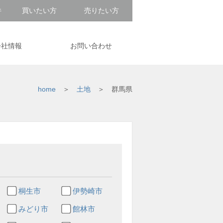
件
買いたい方
売りたい方
会社情報
お問い合わせ
home
土地
群馬県
桐生市
伊勢崎市
みどり市
館林市