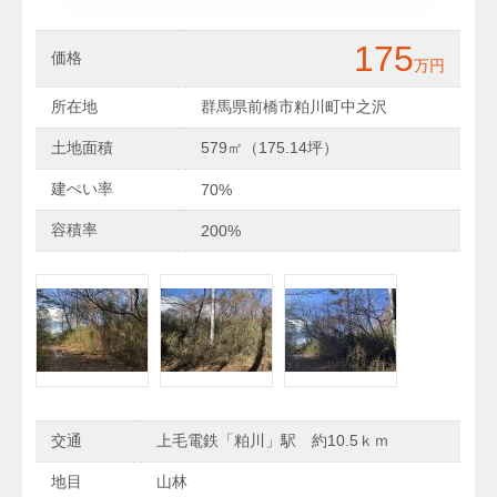
175
価格
万円
所在地
群馬県前橋市粕川町中之沢
土地面積
579㎡（175.14坪）
建ぺい率
70%
容積率
200%
交通
上毛電鉄「粕川」駅 約10.5ｋｍ
地目
山林