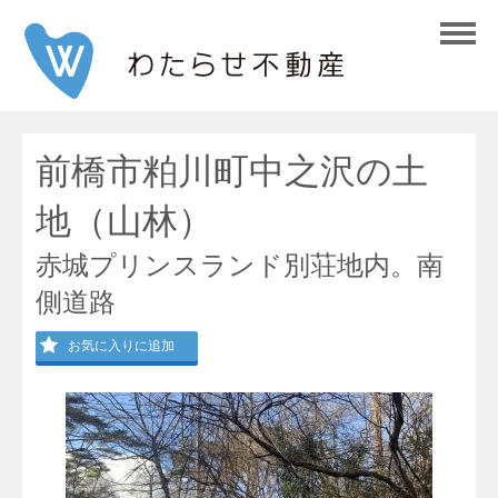
前橋市粕川町中之沢の土
地（山林）
赤城プリンスランド別荘地内。南
側道路
お気に入りに追加