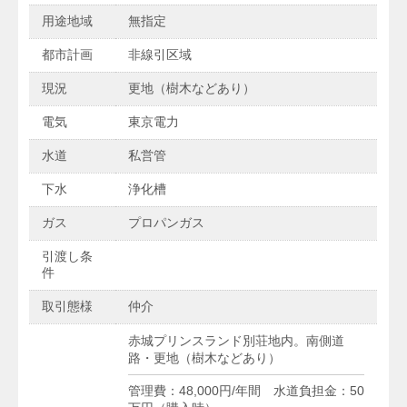
用途地域
無指定
都市計画
非線引区域
現況
更地（樹木などあり）
電気
東京電力
水道
私営管
下水
浄化槽
ガス
プロパンガス
引渡し条
件
取引態様
仲介
赤城プリンスランド別荘地内。南側道
路・更地（樹木などあり）
管理費：48,000円/年間 水道負担金：50