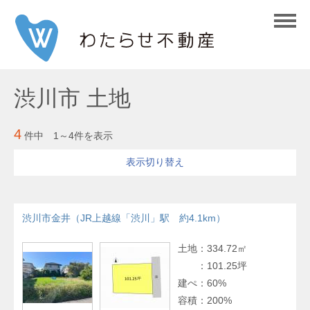
渋川市 土地
4
件中 1～4件を表示
表示切り替え
並び替え
渋川市金井（JR上越線「渋川」駅 約4.1km）
表示件数
土地
：
334.72㎡
：
101.25坪
建ぺ
：
60%
容積
：
200%