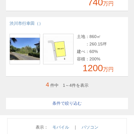
740
万円
渋川市行幸田（）
土地
：
860㎡
：
260.15坪
建ぺ
：
60%
容積
：
200%
1200
万円
4
件中 1～4件を表示
条件で絞り込む
現在の検索条件
表示：
モバイル
｜
パソコン
エリア