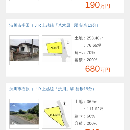
190
万円
渋川市半田（ＪＲ上越線「八木原」駅 徒歩13分）
土地
：
253.40㎡
：
76.65坪
建ぺ
：
70%
容積
：
200%
680
万円
渋川市石原（ＪＲ上越線「渋川」駅 徒歩19分）
土地
：
369㎡
：
111.62坪
建ぺ
：
60%
容積
：
200%