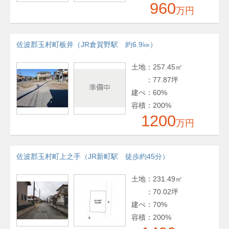
960
万円
佐波郡玉村町板井（JR倉賀野駅 約6.9㎞）
土地
：
257.45㎡
：
77.87坪
建ぺ
：
60%
容積
：
200%
1200
万円
佐波郡玉村町上之手（JR新町駅 徒歩約45分）
土地
：
231.49㎡
：
70.02坪
建ぺ
：
70%
容積
：
200%