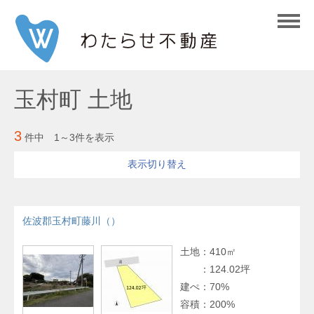
玉村町 土地
3
件中 1～3件を表示
表示切り替え
並び替え
佐波郡玉村町藤川（）
表示件数
土地
：
410㎡
：
124.02坪
建ぺ
：
70%
容積
：
200%